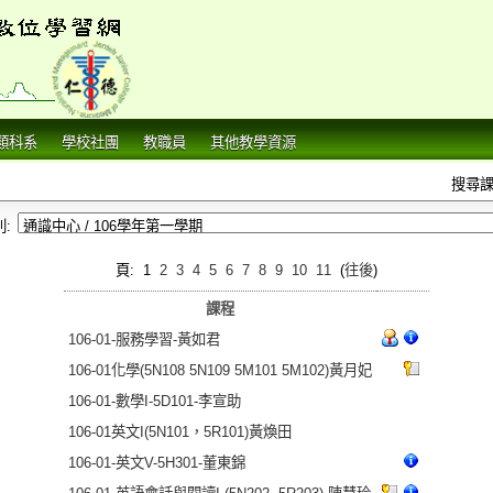
類科系
學校社團
教職員
其他教學資源
搜尋課
:
頁: 1
2
3
4
5
6
7
8
9
10
11
(
往後
)
課程
106-01-服務學習-黃如君
106-01化學(5N108 5N109 5M101 5M102)黃月妃
106-01-數學I-5D101-李宣助
106-01英文I(5N101，5R101)黃煥田
106-01-英文V-5H301-董東錦