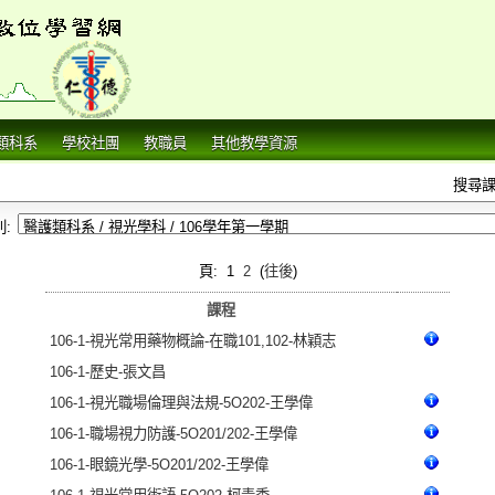
類科系
學校社團
教職員
其他教學資源
搜尋課
:
頁: 1
2
(
往後
)
課程
106-1-視光常用藥物概論-在職101,102-林穎志
106-1-歷史-張文昌
106-1-視光職場倫理與法規-5O202-王學偉
106-1-職場視力防護-5O201/202-王學偉
106-1-眼鏡光學-5O201/202-王學偉