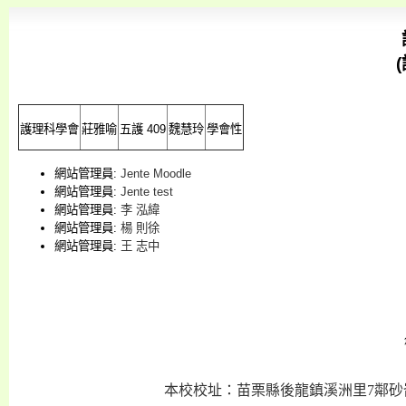
護理科學會
莊雅喻
五護 409
魏慧玲
學會性
網站管理員:
Jente Moodle
網站管理員:
Jente test
網站管理員:
李 泓緯
網站管理員:
楊 則徐
網站管理員:
王 志中
本校校址：苗栗縣後龍鎮溪洲里7鄰砂崙