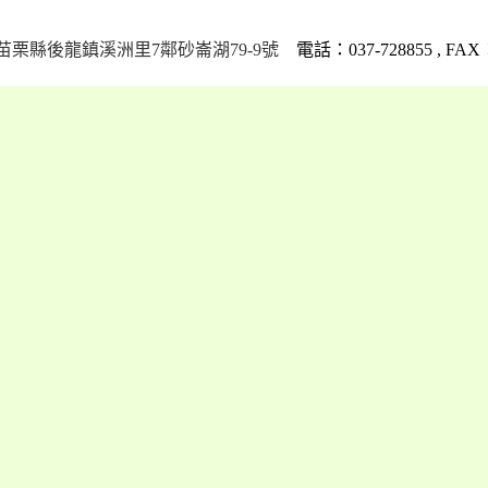
栗縣後龍鎮溪洲里7鄰砂崙湖79-9號
電話：037-728855 , FAX：